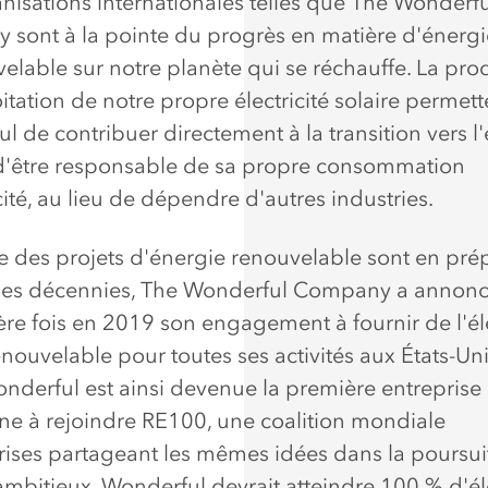
nisations internationales telles que The Wonderfu
sont à la pointe du progrès en matière d'énerg
velable sur notre planète qui se réchauffe. La pro
oitation de notre propre électricité solaire permett
l de contribuer directement à la transition vers l
 d'être responsable de sa propre consommation
cité, au lieu de dépendre d'autres industries.
e des projets d'énergie renouvelable sont en pré
des décennies, The Wonderful Company a annon
ère fois en 2019 son engagement à fournir de l'éle
nouvelable pour toutes ses activités aux États-Unis
nderful est ainsi devenue la première entreprise 
ne à rejoindre RE100, une coalition mondiale
rises partageant les mêmes idées dans la poursui
 ambitieux. Wonderful devrait atteindre 100 % d'éle