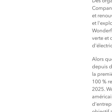
Des orga
Company 
et renou
et l'expl
Wonderfu
verte et
d'électri
Alors qu
depuis 
la premi
100 % re
2025. Wo
américai
d'entrep
objectif