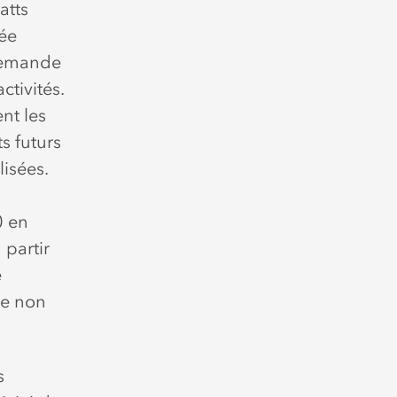
atts
lée
 demande
ctivités.
nt les
s futurs
lisées.
0 en
 partir
e
le non
s