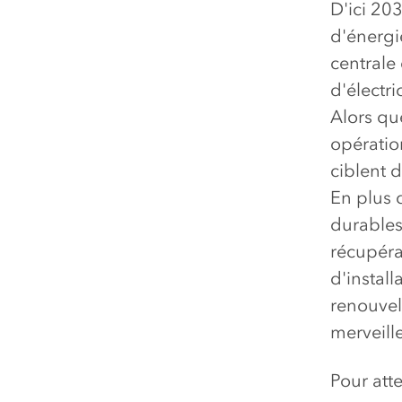
D'ici 20
d'énergi
centrale
d'électri
Alors qu
opération
ciblent d
En plus 
durables
récupéra
d'install
renouvel
merveill
Pour att