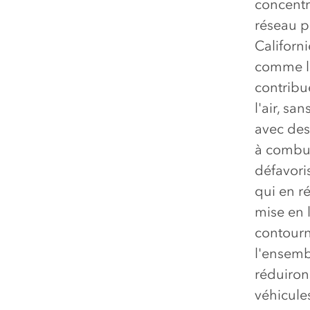
concentr
réseau p
Californ
comme le
contribue
l'air, s
avec des
à combus
défavori
qui en ré
mise en 
contourn
l'ensemb
réduiron
véhicule