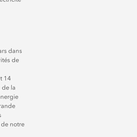
lars dans
ités de
t 14
 de la
énergie
grande
s
é de notre