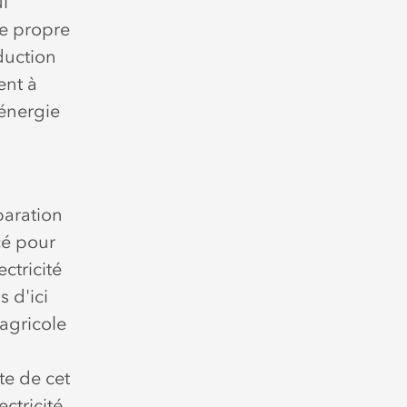
l
ie propre
duction
ent à
'énergie
paration
cé pour
ctricité
 d'ici
agricole
te de cet
ctricité