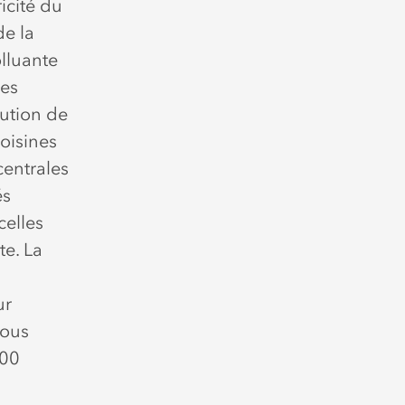
icité du
de la
olluante
les
lution de
oisines
centrales
és
celles
te. La
ur
nous
900