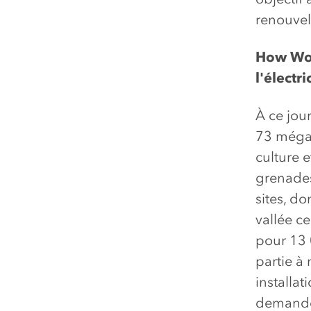
renouvel
How Won
l'électr
À ce jou
73 mégaw
culture 
grenades
sites, do
vallée ce
pour 13 
partie à 
installat
demande 