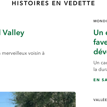
HISTOIRES EN VEDETTE
MONDI
l Valley
Un 
fav
dév
 merveilleux voisin à
Un ca
la dur
EN S
VALLÉ