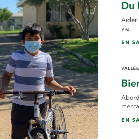
Du 
Aider 
vie
EN S
VALLÉ
Bie
Aborde
mentau
EN S