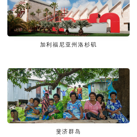
加利福尼亚州洛杉矶
斐济群岛