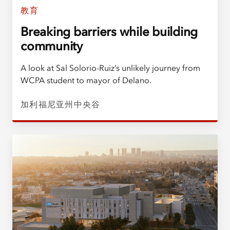
教育
Breaking barriers while building
community
A look at Sal Solorio-Ruiz’s unlikely journey from
WCPA student to mayor of Delano.
加利福尼亚州中央谷