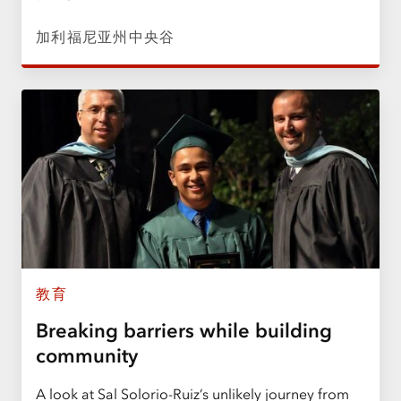
加利福尼亚州中央谷
教育
Breaking barriers while building
community
A look at Sal Solorio-Ruiz’s unlikely journey from